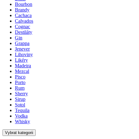
Bourbon
Brandy
Cachaca
Calvados
Cognac
Destiláty
Gin
Grappa
Jenever
Lihoviny
Likéry
Madeira
Mezcal
Pisco
Porto
Rum
Sherry
Sirup
Sotol
Tequila
Vodka
Whisky
Vybrat kategorii