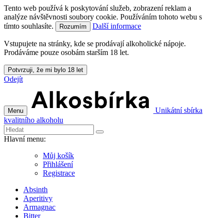
Tento web používá k poskytování služeb, zobrazení reklam a
analýze návštěvnosti soubory cookie. Používáním tohoto webu s
tímto souhlasíte.
Další informace
Rozumím
Vstupujete na stránky, kde se prodávají alkoholické nápoje.
Prodáváme pouze osobám starším 18 let.
Potvrzuji, že mi bylo 18 let
Odejít
Unikátní sbírka
Menu
kvalitního alkoholu
Hlavní menu:
Můj košík
Přihlášení
Registrace
Absinth
Aperitivy
Armagnac
Bitter