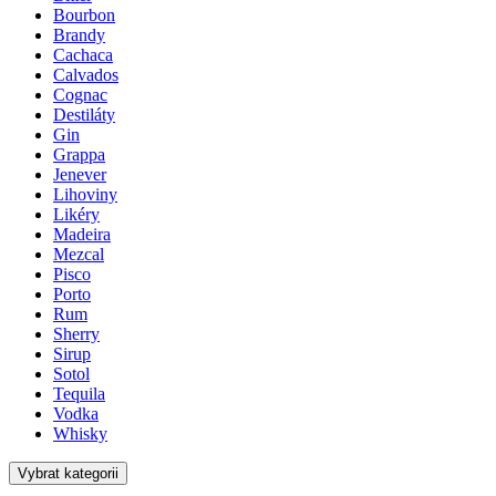
Bourbon
Brandy
Cachaca
Calvados
Cognac
Destiláty
Gin
Grappa
Jenever
Lihoviny
Likéry
Madeira
Mezcal
Pisco
Porto
Rum
Sherry
Sirup
Sotol
Tequila
Vodka
Whisky
Vybrat kategorii