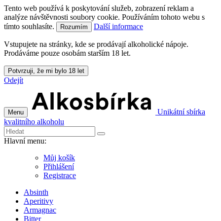
Tento web používá k poskytování služeb, zobrazení reklam a
analýze návštěvnosti soubory cookie. Používáním tohoto webu s
tímto souhlasíte.
Další informace
Rozumím
Vstupujete na stránky, kde se prodávají alkoholické nápoje.
Prodáváme pouze osobám starším 18 let.
Potvrzuji, že mi bylo 18 let
Odejít
Unikátní sbírka
Menu
kvalitního alkoholu
Hlavní menu:
Můj košík
Přihlášení
Registrace
Absinth
Aperitivy
Armagnac
Bitter