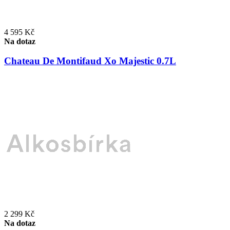
4 595 Kč
Na dotaz
Chateau De Montifaud Xo Majestic 0.7L
2 299 Kč
Na dotaz