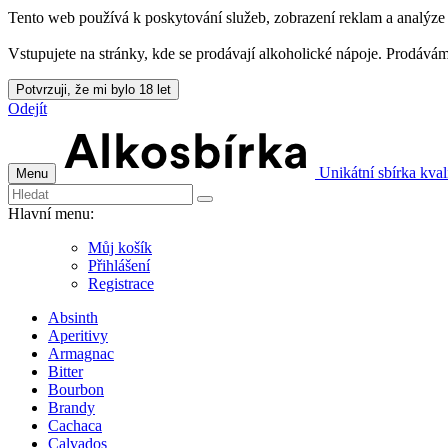
Tento web používá k poskytování služeb, zobrazení reklam a analýze 
Vstupujete na stránky, kde se prodávají alkoholické nápoje. Prodává
Potvrzuji, že mi bylo 18 let
Odejít
Unikátní sbírka kval
Menu
Hlavní menu:
Můj košík
Přihlášení
Registrace
Absinth
Aperitivy
Armagnac
Bitter
Bourbon
Brandy
Cachaca
Calvados