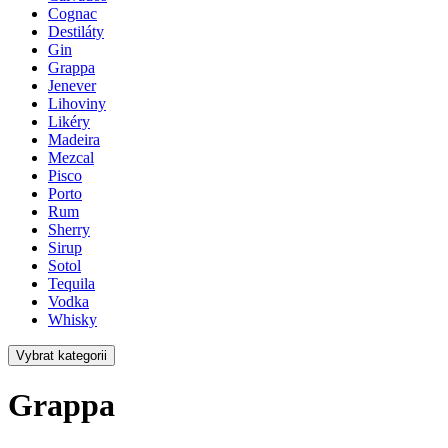
Cognac
Destiláty
Gin
Grappa
Jenever
Lihoviny
Likéry
Madeira
Mezcal
Pisco
Porto
Rum
Sherry
Sirup
Sotol
Tequila
Vodka
Whisky
Vybrat kategorii
Grappa