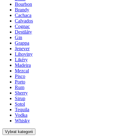
Bourbon
Brandy
Cachaca
Calvados
Cognac
Destiláty
Gin
Grappa
Jenever
Lihoviny
Likéry
Madeira
Mezcal
Pisco
Porto
Rum
Sherry
Sirup
Sotol
Tequila
Vodka
Whisky
Vybrat kategorii