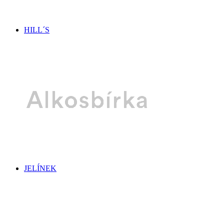
HILL´S
JELÍNEK