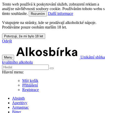
Tento web používá k poskytování služeb, zobrazení reklam a
analýze návštěvnosti soubory cookie. Používáním tohoto webu s
tímto souhlasíte.
Další informace
Rozumím
Vstupujete na stránky, kde se prodávají alkoholické nápoje.
Prodáváme pouze osobám starším 18 let.
Potvrzuji, že mi bylo 18 let
Odejít
Unikátní sbírka
Menu
kvalitního alkoholu
Hlavní menu:
Můj košík
Přihlášení
Registrace
Absinth
Aperitivy
Armagnac
Bitter