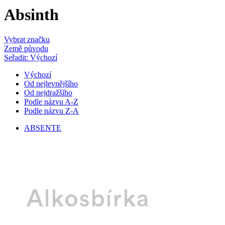
Absinth
Vybrat značku
Země původu
Seřadit: Výchozí
Výchozí
Od nejlevnějšího
Od nejdražšího
Podle názvu A-Z
Podle názvu Z-A
ABSENTE