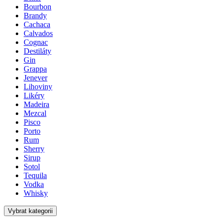
Bourbon
Brandy
Cachaca
Calvados
Cognac
Destiláty
Gin
Grappa
Jenever
Lihoviny
Likéry
Madeira
Mezcal
Pisco
Porto
Rum
Sherry
Sirup
Sotol
Tequila
Vodka
Whisky
Vybrat kategorii