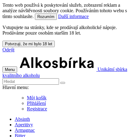
Tento web používá k poskytování služeb, zobrazení reklam a
analýze návštěvnosti soubory cookie. Používáním tohoto webu s
tímto souhlasíte.
Další informace
Rozumím
Vstupujete na stránky, kde se prodávají alkoholické nápoje.
Prodáváme pouze osobám starším 18 let.
Potvrzuji, že mi bylo 18 let
Odejít
Unikátní sbírka
Menu
kvalitního alkoholu
Hlavní menu:
Můj košík
Přihlášení
Registrace
Absinth
Aperitivy
Armagnac
Bitter