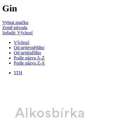
Gin
Vybrat značku
Země původu
Seřadit: Výchozí
Výchozí
Od nejlevnějšího
Od nejdražšího
Podle názvu A-Z
Podle názvu Z-A
5TH