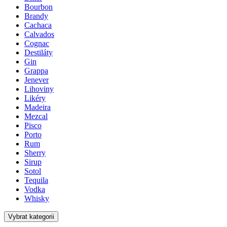
Bourbon
Brandy
Cachaca
Calvados
Cognac
Destiláty
Gin
Grappa
Jenever
Lihoviny
Likéry
Madeira
Mezcal
Pisco
Porto
Rum
Sherry
Sirup
Sotol
Tequila
Vodka
Whisky
Vybrat kategorii