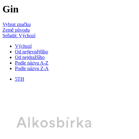
Gin
Vybrat značku
Země původu
Seřadit: Výchozí
Výchozí
Od nejlevnějšího
Od nejdražšího
Podle názvu A-Z
Podle názvu Z-A
5TH