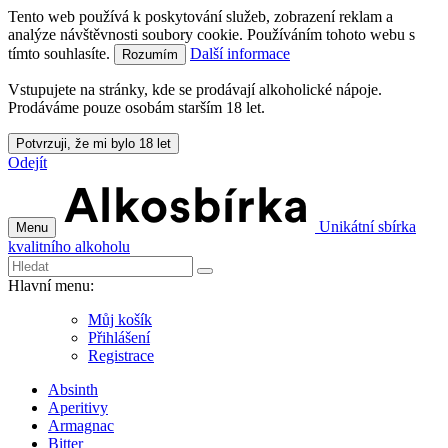
Tento web používá k poskytování služeb, zobrazení reklam a
analýze návštěvnosti soubory cookie. Používáním tohoto webu s
tímto souhlasíte.
Další informace
Rozumím
Vstupujete na stránky, kde se prodávají alkoholické nápoje.
Prodáváme pouze osobám starším 18 let.
Potvrzuji, že mi bylo 18 let
Odejít
Unikátní sbírka
Menu
kvalitního alkoholu
Hlavní menu:
Můj košík
Přihlášení
Registrace
Absinth
Aperitivy
Armagnac
Bitter