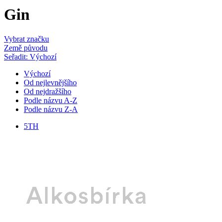
Gin
Vybrat značku
Země původu
Seřadit: Výchozí
Výchozí
Od nejlevnějšího
Od nejdražšího
Podle názvu A-Z
Podle názvu Z-A
5TH