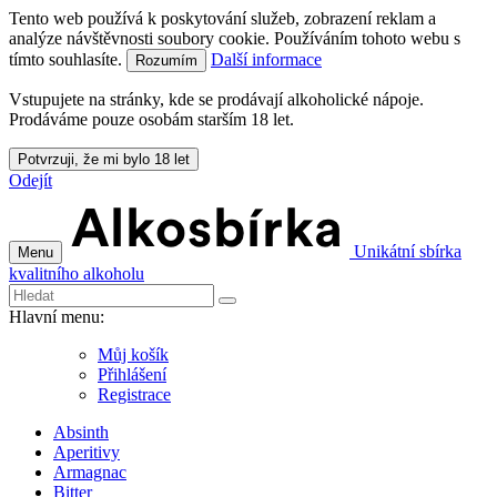
Tento web používá k poskytování služeb, zobrazení reklam a
analýze návštěvnosti soubory cookie. Používáním tohoto webu s
tímto souhlasíte.
Další informace
Rozumím
Vstupujete na stránky, kde se prodávají alkoholické nápoje.
Prodáváme pouze osobám starším 18 let.
Potvrzuji, že mi bylo 18 let
Odejít
Unikátní sbírka
Menu
kvalitního alkoholu
Hlavní menu:
Můj košík
Přihlášení
Registrace
Absinth
Aperitivy
Armagnac
Bitter