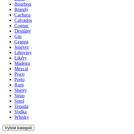
Bourbon
Brandy
Cachaca
Calvados
Cognac
Destiláty
Gin
Grappa
Jenever
Lihoviny
Likéry
Madeira
Mezcal
Pisco
Porto
Rum
Sherry
Sirup
Sotol
Tequila
Vodka
Whisky
Vybrat kategorii