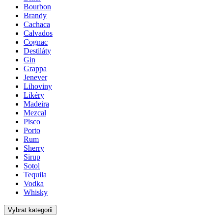
Bourbon
Brandy
Cachaca
Calvados
Cognac
Destiláty
Gin
Grappa
Jenever
Lihoviny
Likéry
Madeira
Mezcal
Pisco
Porto
Rum
Sherry
Sirup
Sotol
Tequila
Vodka
Whisky
Vybrat kategorii