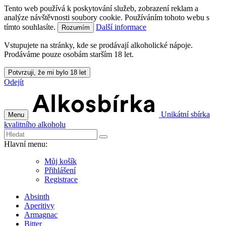
Tento web používá k poskytování služeb, zobrazení reklam a
analýze návštěvnosti soubory cookie. Používáním tohoto webu s
tímto souhlasíte.
Další informace
Rozumím
Vstupujete na stránky, kde se prodávají alkoholické nápoje.
Prodáváme pouze osobám starším 18 let.
Potvrzuji, že mi bylo 18 let
Odejít
Unikátní sbírka
Menu
kvalitního alkoholu
Hlavní menu:
Můj košík
Přihlášení
Registrace
Absinth
Aperitivy
Armagnac
Bitter