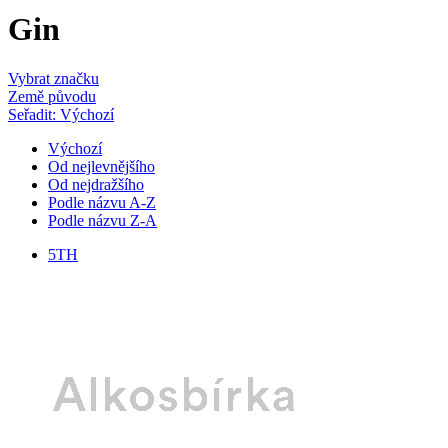
Gin
Vybrat značku
Země původu
Seřadit: Výchozí
Výchozí
Od nejlevnějšího
Od nejdražšího
Podle názvu A-Z
Podle názvu Z-A
5TH