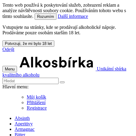
Tento web používá k poskytování služeb, zobrazení reklam a
analýze návštěvnosti soubory cookie. Používáním tohoto webu s
tímto souhlasíte.
Další informace
Rozumím
Vstupujete na stránky, kde se prodávají alkoholické nápoje.
Prodáváme pouze osobám starším 18 let.
Potvrzuji, že mi bylo 18 let
Odejít
Unikátní sbírka
Menu
kvalitního alkoholu
Hlavní menu:
Můj košík
Přihlášení
Registrace
Absinth
Aperitivy
Armagnac
Bitter