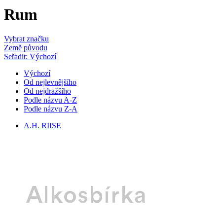
Rum
Vybrat značku
Země původu
Seřadit: Výchozí
Výchozí
Od nejlevnějšího
Od nejdražšího
Podle názvu A-Z
Podle názvu Z-A
A.H. RIISE