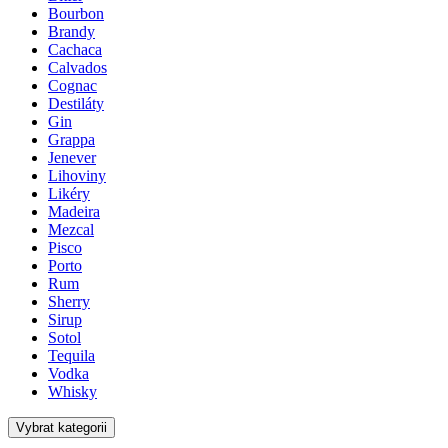
Bourbon
Brandy
Cachaca
Calvados
Cognac
Destiláty
Gin
Grappa
Jenever
Lihoviny
Likéry
Madeira
Mezcal
Pisco
Porto
Rum
Sherry
Sirup
Sotol
Tequila
Vodka
Whisky
Vybrat kategorii