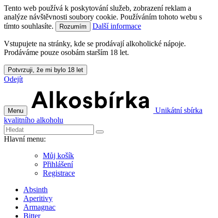
Tento web používá k poskytování služeb, zobrazení reklam a
analýze návštěvnosti soubory cookie. Používáním tohoto webu s
tímto souhlasíte.
Další informace
Rozumím
Vstupujete na stránky, kde se prodávají alkoholické nápoje.
Prodáváme pouze osobám starším 18 let.
Potvrzuji, že mi bylo 18 let
Odejít
Unikátní sbírka
Menu
kvalitního alkoholu
Hlavní menu:
Můj košík
Přihlášení
Registrace
Absinth
Aperitivy
Armagnac
Bitter