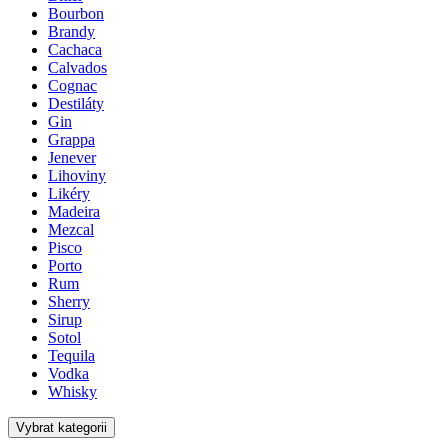
Bourbon
Brandy
Cachaca
Calvados
Cognac
Destiláty
Gin
Grappa
Jenever
Lihoviny
Likéry
Madeira
Mezcal
Pisco
Porto
Rum
Sherry
Sirup
Sotol
Tequila
Vodka
Whisky
Vybrat kategorii