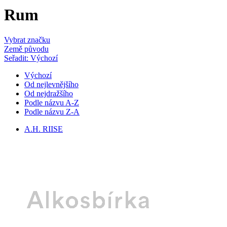
Rum
Vybrat značku
Země původu
Seřadit: Výchozí
Výchozí
Od nejlevnějšího
Od nejdražšího
Podle názvu A-Z
Podle názvu Z-A
A.H. RIISE