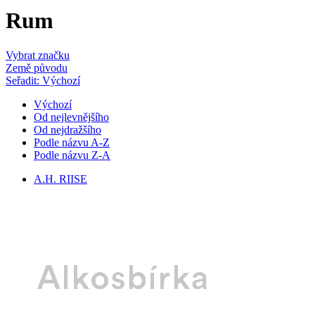
Rum
Vybrat značku
Země původu
Seřadit: Výchozí
Výchozí
Od nejlevnějšího
Od nejdražšího
Podle názvu A-Z
Podle názvu Z-A
A.H. RIISE