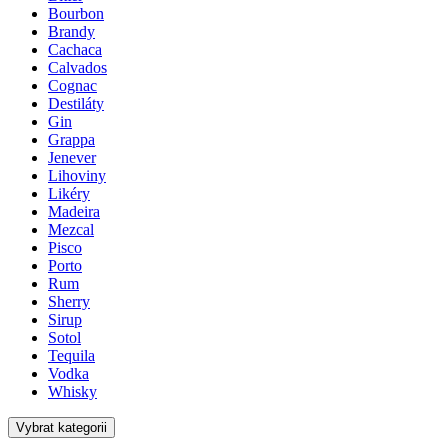
Bourbon
Brandy
Cachaca
Calvados
Cognac
Destiláty
Gin
Grappa
Jenever
Lihoviny
Likéry
Madeira
Mezcal
Pisco
Porto
Rum
Sherry
Sirup
Sotol
Tequila
Vodka
Whisky
Vybrat kategorii