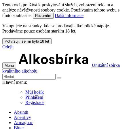
Tento web používá k poskytování služeb, zobrazení reklam a
analýze návštěvnosti soubory cookie. Používáním tohoto webu s
tímto souhlasíte.
Další informace
Rozumím
Vstupujete na stránky, kde se prodávají alkoholické nápoje.
Prodáváme pouze osobám starším 18 let.
Potvrzuji, že mi bylo 18 let
Odejít
Unikátní sbírka
Menu
kvalitního alkoholu
Hlavní menu:
Můj košík
Přihlášení
Registrace
Absinth
Aperitivy
Armagnac
Bitter