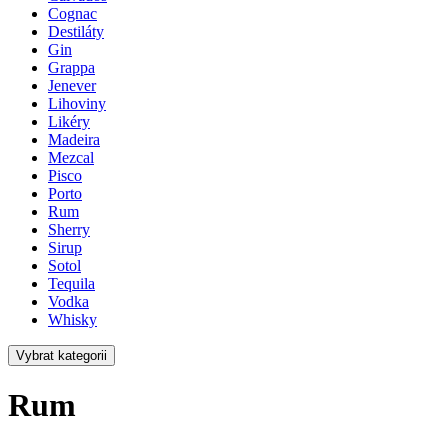
Cognac
Destiláty
Gin
Grappa
Jenever
Lihoviny
Likéry
Madeira
Mezcal
Pisco
Porto
Rum
Sherry
Sirup
Sotol
Tequila
Vodka
Whisky
Vybrat kategorii
Rum