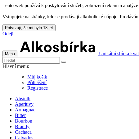
Tento web používá k poskytování služeb, zobrazení reklam a analýze 
Vstupujete na stránky, kde se prodávají alkoholické nápoje. Prodává
Potvrzuji, že mi bylo 18 let
Odejít
Unikátní sbírka kval
Menu
Hlavní menu:
Můj košík
Přihlášení
Registrace
Absinth
Aperitivy
Armagnac
Bitter
Bourbon
Brandy
Cachaca
Calvados