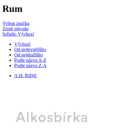
Rum
Vybrat značku
Země původu
Seřadit: Výchozí
Výchozí
Od nejlevnějšího
Od nejdražšího
Podle názvu A-Z
Podle názvu Z-A
A.H. RIISE