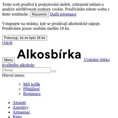
Tento web používá k poskytování služeb, zobrazení reklam a
analýze návštěvnosti soubory cookie. Používáním tohoto webu s
tímto souhlasíte.
Další informace
Rozumím
Vstupujete na stránky, kde se prodávají alkoholické nápoje.
Prodáváme pouze osobám starším 18 let.
Potvrzuji, že mi bylo 18 let
Odejít
Unikátní sbírka
Menu
kvalitního alkoholu
Hlavní menu:
Můj košík
Přihlášení
Registrace
Absinth
Aperitivy
Armagnac
Bitter