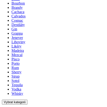
Bourbon
Brandy
Cachaca
Calvados
Cognac
Destiláty
Gin
Grappa
Jenever
Lihoviny
Likéry
Madeira
Mezcal
Pisco
Porto
Rum
Sherry
Sirup
Sotol
Tequila
Vodka
Whisky
Vybrat kategorii