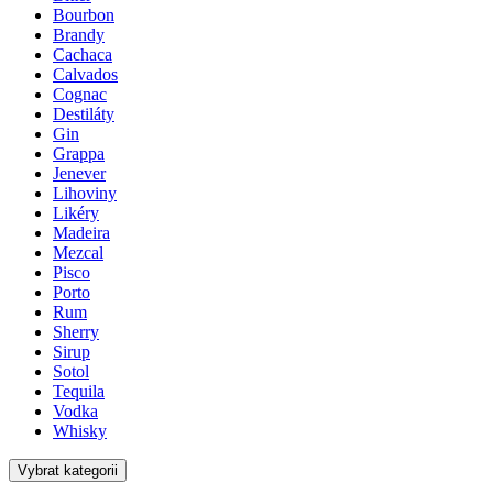
Bourbon
Brandy
Cachaca
Calvados
Cognac
Destiláty
Gin
Grappa
Jenever
Lihoviny
Likéry
Madeira
Mezcal
Pisco
Porto
Rum
Sherry
Sirup
Sotol
Tequila
Vodka
Whisky
Vybrat kategorii