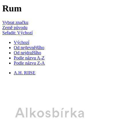
Rum
Vybrat značku
Země původu
Seřadit: Výchozí
Výchozí
Od nejlevnějšího
Od nejdražšího
Podle názvu A-Z
Podle názvu Z-A
A.H. RIISE