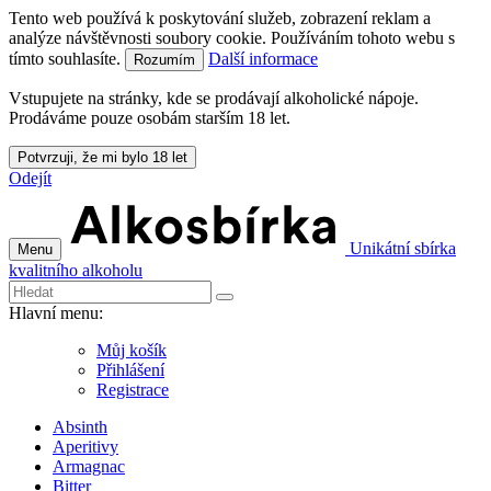
Tento web používá k poskytování služeb, zobrazení reklam a
analýze návštěvnosti soubory cookie. Používáním tohoto webu s
tímto souhlasíte.
Další informace
Rozumím
Vstupujete na stránky, kde se prodávají alkoholické nápoje.
Prodáváme pouze osobám starším 18 let.
Potvrzuji, že mi bylo 18 let
Odejít
Unikátní sbírka
Menu
kvalitního alkoholu
Hlavní menu:
Můj košík
Přihlášení
Registrace
Absinth
Aperitivy
Armagnac
Bitter